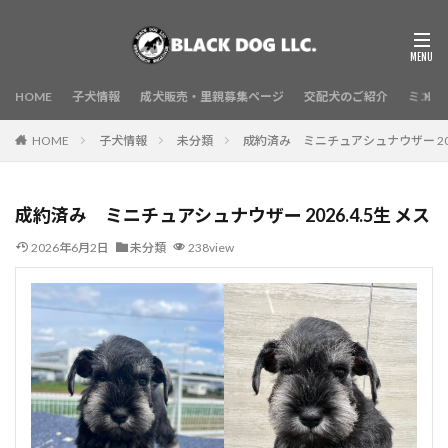
HOME
子犬情報
成犬販売・里親募集ページ
交配犬のご紹介
ミニチ
HOME
子犬情報
未分類
成約済み ミニチュアシュナウザー 2026
成約済み ミニチュアシュナウザー 2026.4.5生 メス
2026年6月2日
未分類
238view